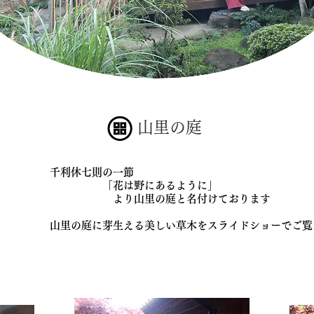
山里の庭
​
千利休七則の一節
「花は野にあるように」
より山里の庭と名付けております
​山里の庭に芽生える美しい草木をスライドショーでご