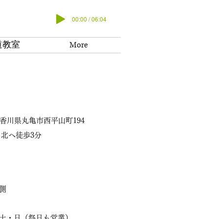
00:00 / 06:04
道教室
More
41 香川県丸亀市西平山町194
り北へ徒歩3分
側
・土・日（祭日も営業）