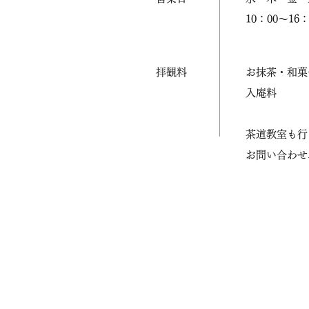
10：00～16：
拝観料
お抹茶・和菓子
入庵料 
茶道教室も行
​お問い合わ