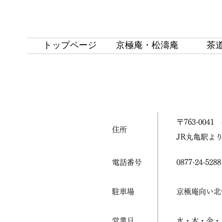
トップページ
京極庵・松濤庵
茶
​〒763-00
​住所
​JR丸亀駅よ
電話番号
0877-24-5288
駐車場
京極庵向い北
​営業日
​水・木・金